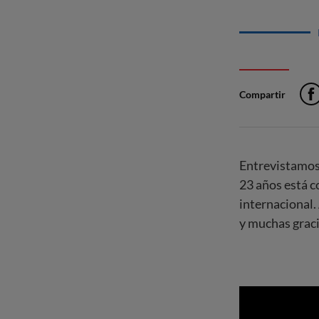
Compartir
Entrevistamos 
23 años está 
internacional.
y muchas graci