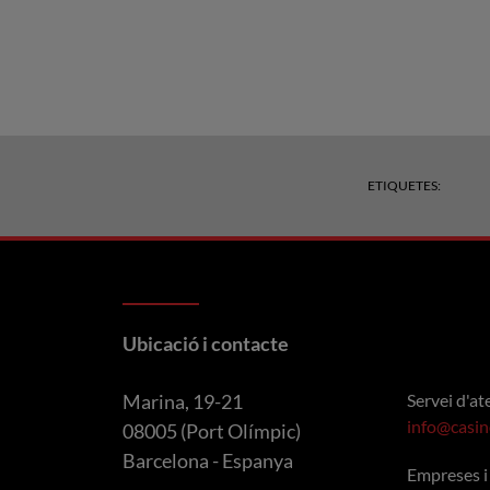
ETIQUETES:
Ubicació i contacte
Marina, 19-21
Servei d'ate
info@casi
08005 (Port Olímpic)
Barcelona - Espanya
Empreses i