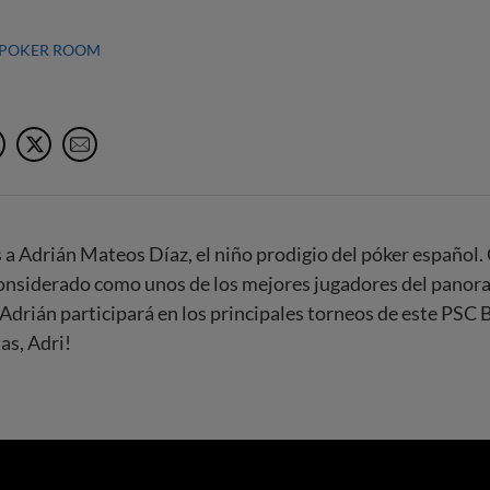
POKER ROOM
Facebook
X
e-Mail
a Adrián Mateos Díaz, el niño prodigio del póker español.
considerado como unos de los mejores jugadores del pano
 Adrián participará en los principales torneos de este PSC 
as, Adri!