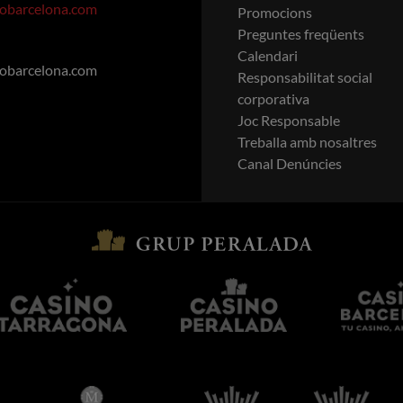
nobarcelona.com
Promocions
Preguntes freqüents
Calendari
nobarcelona.com
Responsabilitat social
corporativa
Joc Responsable
Treballa amb nosaltres
Canal Denúncies