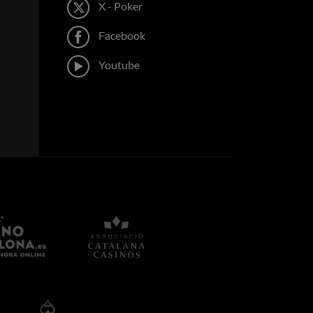
X - Poker
Facebook
Youtube