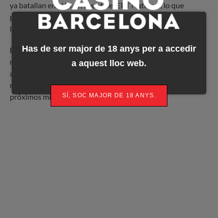
ya batallan en el Main Event del EPT National, lo que
permite a la organización soñar con los mejores registros
logrados en este torneo en años anteriores.
Has de ser major de 18 anys per a accedir
El 10.300€ High Roller está bastante menos animado, algo
normal si tenemos en cuenta la diferencia en el buy-in. Aún
a aquest lloc web.
así, más de 30 jugadores han formalizado ya el registro, y lo
más normal es que ese número suba como la espuma en los
SÍ, SOC MAJOR DE 18 ANYS.
próximos minutos.