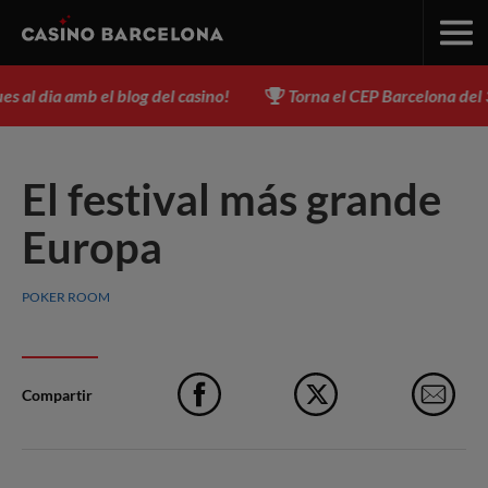
al dia amb el blog del casino!
Torna el CEP Barcelona del 3 al 
El festival más grande
Europa
POKER ROOM
Compartir
Facebook
X
e-M