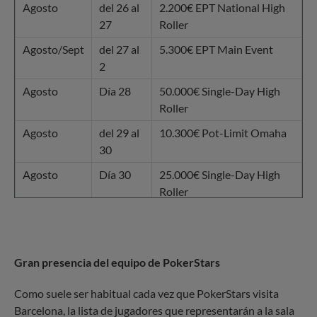
Agosto
del 26 al
2.200€ EPT National High
27
Roller
Agosto/Sept
del 27 al
5.300€ EPT Main Event
2
Agosto
Día 28
50.000€ Single-Day High
Roller
Agosto
del 29 al
10.300€ Pot-Limit Omaha
30
Agosto
Día 30
25.000€ Single-Day High
Roller
Agosto/Sept
del 31 al
10.300€ EPT High Roller
2
Gran presencia del equipo de PokerStars
Como suele ser habitual cada vez que PokerStars visita
Barcelona, la lista de jugadores que representarán a la sala