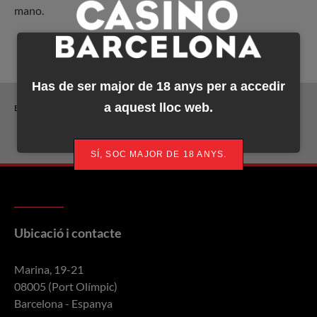
mano.
Has de ser major de 18 anys per a accedir
a aquest lloc web.
ETIQUETES:
Torneos y crónicas
SÍ, SOC MAJOR DE 18 ANYS.
Ubicació i contacte
Marina, 19-21
08005 (Port Olímpic)
Barcelona - Espanya