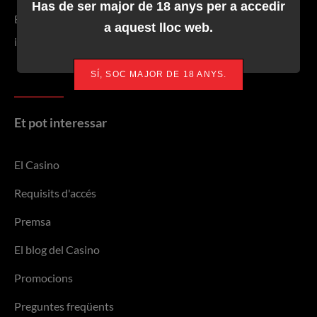
Has de ser major de 18 anys per a accedir
E-mail
a aquest lloc web.
info@casinobarcelona.com
SÍ, SOC MAJOR DE 18 ANYS.
Et pot interessar
El Casino
Requisits d'accés
Premsa
El blog del Casino
Promocions
Preguntes freqüents