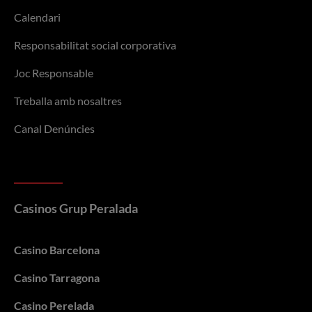
Calendari
Responsabilitat social corporativa
Joc Responsable
Treballa amb nosaltres
Canal Denúncies
Casinos Grup Peralada
Casino Barcelona
Casino Tarragona
Casino Perelada