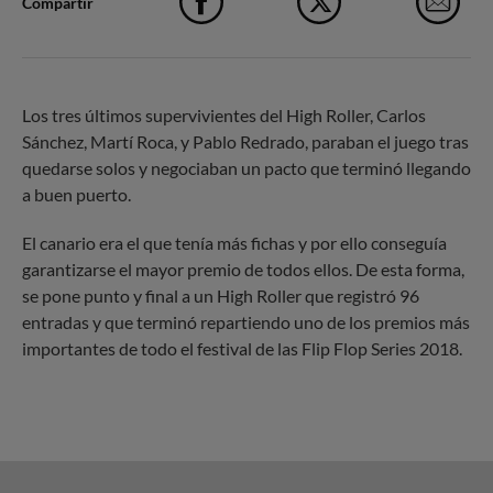
Compartir
Facebook
X
e-M
Los tres últimos supervivientes del High Roller, Carlos
Sánchez, Martí Roca, y Pablo Redrado, paraban el juego tras
quedarse solos y negociaban un pacto que terminó llegando
a buen puerto.
El canario era el que tenía más fichas y por ello conseguía
garantizarse el mayor premio de todos ellos. De esta forma,
se pone punto y final a un High Roller que registró 96
entradas y que terminó repartiendo uno de los premios más
importantes de todo el festival de las Flip Flop Series 2018.