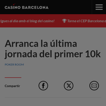
ues al dia amb el blog del casino!
Torna el CEP Barcelona del 3
Arranca la última
jornada del primer 10k
POKER ROOM
Compartir
Facebook
X
e-M