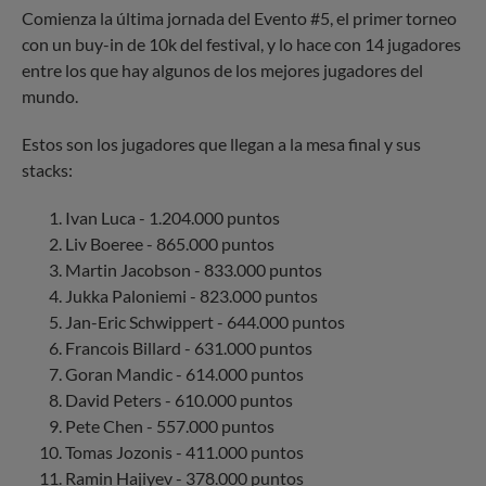
Comienza la última jornada del Evento #5, el primer torneo
con un buy-in de 10k del festival, y lo hace con 14 jugadores
entre los que hay algunos de los mejores jugadores del
mundo.
Estos son los jugadores que llegan a la mesa final y sus
stacks:
Ivan Luca - 1.204.000 puntos
Liv Boeree - 865.000 puntos
Martin Jacobson - 833.000 puntos
Jukka Paloniemi - 823.000 puntos
Jan-Eric Schwippert - 644.000 puntos
Francois Billard - 631.000 puntos
Goran Mandic - 614.000 puntos
David Peters - 610.000 puntos
Pete Chen - 557.000 puntos
Tomas Jozonis - 411.000 puntos
Ramin Hajiyev - 378.000 puntos