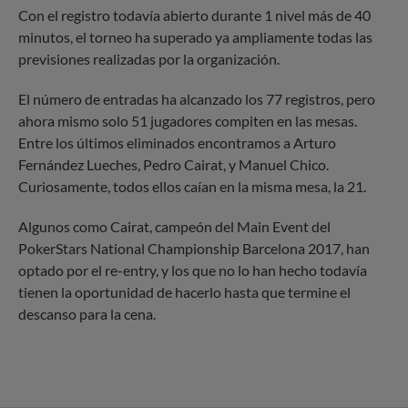
Con el registro todavía abierto durante 1 nivel más de 40
minutos, el torneo ha superado ya ampliamente todas las
previsiones realizadas por la organización.
El número de entradas ha alcanzado los 77 registros, pero
ahora mismo solo 51 jugadores compiten en las mesas.
Entre los últimos eliminados encontramos a Arturo
Fernández Lueches, Pedro Cairat, y Manuel Chico.
Curiosamente, todos ellos caían en la misma mesa, la 21.
Algunos como Cairat, campeón del Main Event del
PokerStars National Championship Barcelona 2017, han
optado por el re-entry, y los que no lo han hecho todavía
tienen la oportunidad de hacerlo hasta que termine el
descanso para la cena.