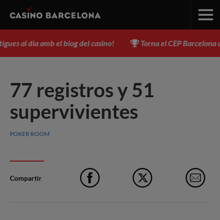
ues al dia amb el blog del casino!
Torna el CEP Barcelona del 3
77 registros y 51
supervivientes
POKER ROOM
Compartir
Facebook
X
e-M