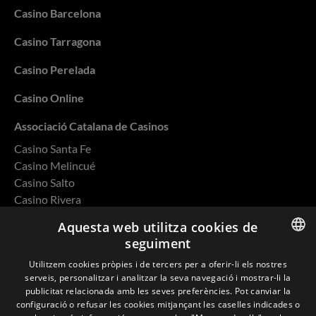
Casino Barcelona
Casino Tarragona
Casino Perelada
Casino Online
Associació Catalana de Casinos
Casino Santa Fe
Casino Melincué
Casino Salto
Casino Rivera
Casino Ovalle
Aquesta web utilitza cookies de
seguiment
ENGLISH
Utilitzem cookies pròpies i de tercers per a oferir-li els nostres
serveis, personalitzar i analitzar la seva navegació i mostrar-li la
SPANISH
Política de privacitat
publicitat relacionada amb les seves preferències. Pot canviar la
configuració o refusar les cookies mitjançant les caselles indicades o
CATALAN