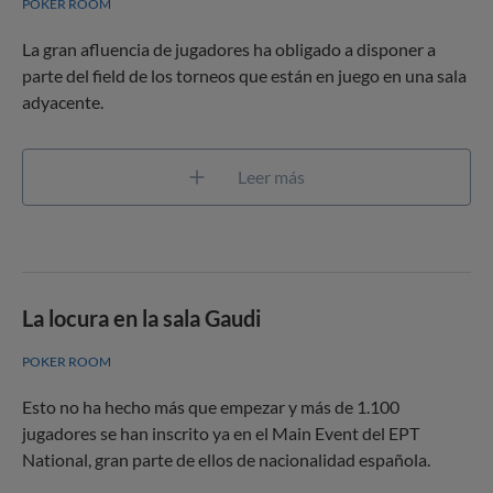
POKER ROOM
La gran afluencia de jugadores ha obligado a disponer a
parte del field de los torneos que están en juego en una sala
adyacente.
Leer más
La locura en la sala Gaudi
POKER ROOM
Esto no ha hecho más que empezar y más de 1.100
jugadores se han inscrito ya en el Main Event del EPT
National, gran parte de ellos de nacionalidad española.