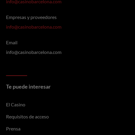
info@casinobarcelona.com
Empresas y proveedores
info@casinobarcelona.com
Email
info@casinobarcelona.com
Te puede interesar
El Casino
Requisitos de acceso
Prensa