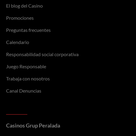
El blog del Casino
Promociones
Preguntas frecuentes
Calendario
Responsabilidad social corporativa
Juego Responsable
Trabaja con nosotros
Canal Denuncias
Casinos Grup Peralada