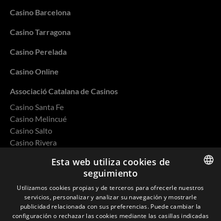
Casino Barcelona
Casino Tarragona
Casino Perelada
Casino Online
Associació Catalana de Casinos
Casino Santa Fe
Casino Melincué
Casino Salto
Casino Rivera
Casino Ovalle
Esta web utiliza cookies de
seguimiento
ENGLISH
Utilizamos cookies propias y de terceros para ofrecerle nuestros
servicios, personalizar y analizar su navegación y mostrarle
SPANISH
Política de privacidad
publicidad relacionada con sus preferencias. Puede cambiar la
configuración o rechazar las cookies mediante las casillas indicadas
CATALAN