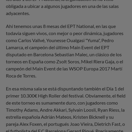
obligada a ubicar a algunos jugadores en una de las salas
adyacentes.
Ahí tenemos unas 8 mesas del EPT National, en las que
todavía siguen vivos, con mejor o peor dinámica, jugadores
como Carlos Vallvé, Younesse Oualgasi "Yuma", Pedro
Lamarca, el campeón del último Main Event del EPT
disputado en Barcelona Sebastian Malec, un clásico de los
torneos en España como Zsolt Soros, Mikel Riera Gaja, o el
campeón del Main Event de las WSOP Europa 2017 Martí
Roca de Torres.
En esa misma sala se está dispuntando también el Día 1 del
primer 10.300€ High Roller del festival. Obviamente, el field
de este torneo es sumamente duro, con jugadores como
Timothy Adams, Andre Akkari, Sylvain Loosli, Ryan Riess, la
estrella española Adrián Mateos, Kristen Bicknell y su
pareja Alex Foxen, el portugués Joao Vieira, Dietrich Fast, o
el futbolista del F.C Barcelona Gerard Piqué. Precisamente,