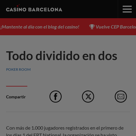
ntente al día con el blog del casino!
Vuelve CEP Barcelona, d
Todo dividido en dos
POKER ROOM
Compartir
Facebook
X
e-M
Con más de 1.000 jugadores registrados en el primero de
los días 1 del EPT National, la organización se ha visto