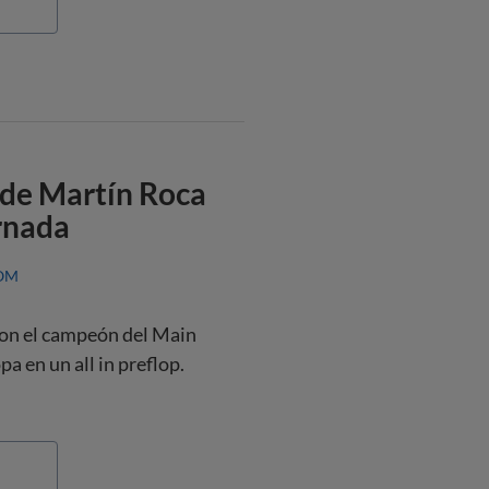
 de Martín Roca
ornada
OM
con el campeón del Main
 en un all in preflop.