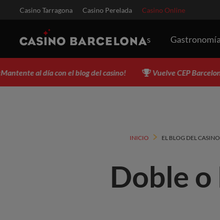
Casino Tarragona
Casino Perelada
Casino Online
Eventos
Gastronomí
 al día con el blog del casino!
Vuelve CEP Barcelona, del 3 a
INICIO
EL BLOG DEL CASINO
Doble o