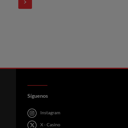
Síguenos
Instagram
X - Casino