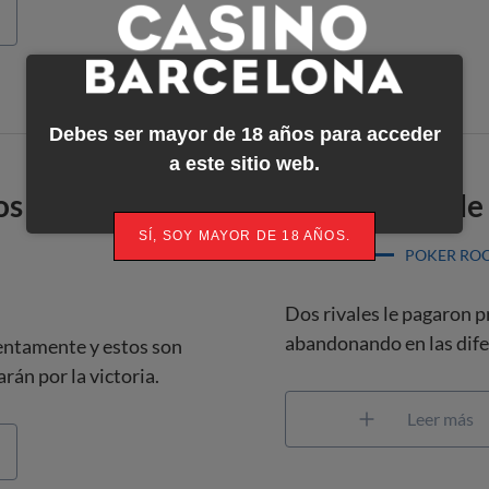
Debes ser mayor de 18 años para acceder
a este sitio web.
s en los
Tres barrels d
SÍ, SOY MAYOR DE 18 AÑOS.
POKER RO
Dos rivales le pagaron p
abandonando en las dife
lentamente y estos son
rán por la victoria.
Leer más