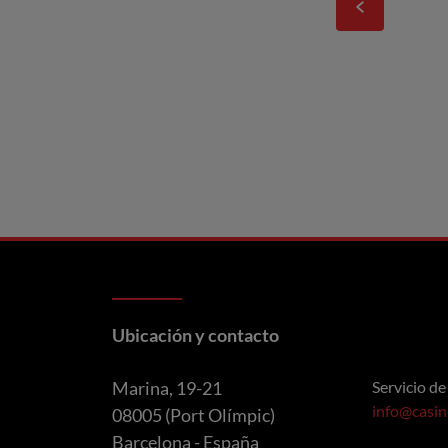
Ubicación y contacto
Marina, 19-21
Servicio de
info@casi
08005 (Port Olímpic)
Barcelona - España