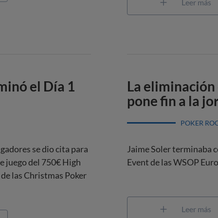
Leer más
minó el Día 1
La eliminación
pone fin a la j
POKER RO
ugadores se dio cita para
Jaime Soler terminaba 
de juego del 750€ High
Event de las WSOP Europa
 de las Christmas Poker
Leer más