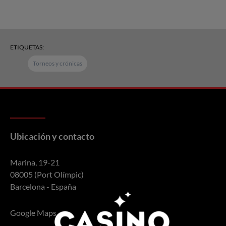
ETIQUETAS:
Torneos y crónicas
Ubicación y contacto
Marina, 19-21
08005 (Port Olímpic)
Barcelona - España
Google Maps