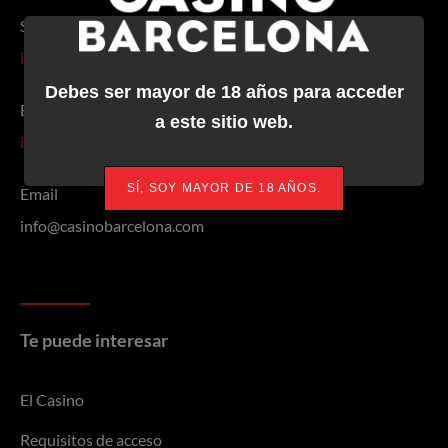
Servicio de atención al cliente
info@casinobarcelona.com
Debes ser mayor de 18 años para acceder
Empresas y proveedores
a este sitio web.
info@casinobarcelona.com
SÍ, SOY MAYOR DE 18 AÑOS.
Email
info@casinobarcelona.com
Te puede interesar
El Casino
Requisitos de acceso