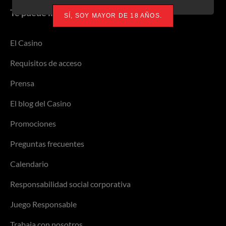
Te puede interesar
SÍ, SOY MAYOR DE 18 AÑOS.
El Casino
Requisitos de acceso
Prensa
El blog del Casino
Promociones
Preguntas frecuentes
Calendario
Responsabilidad social corporativa
Juego Responsable
Trabaja con nosotros