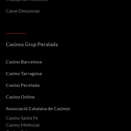
Canal Denuncias
Casinos Grup Peralada
Casino Barcelona
Casino Tarragona
Casino Perelada
Casino Online
Associació Catalana de Casinos
Casino Santa Fe
Casino Melincué