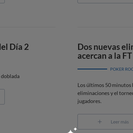
el Día 2
Dos nuevas eli
acercan a la FT
POKER RO
a doblada
Los últimos 50 minutos
eliminaciones y el torne
jugadores.
Leer más