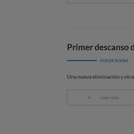
Primer descanso d
POKER ROOM
Una nueva eliminación y otr
Leer más