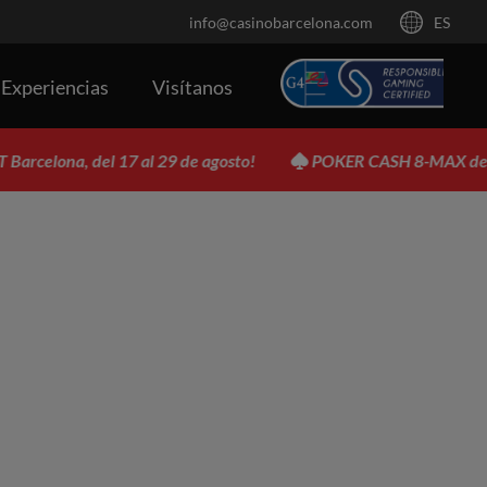
info@casinobarcelona.com
ES
Experiencias
Visítanos
ona, del 17 al 29 de agosto!
POKER CASH 8-MAX desde 1/3 