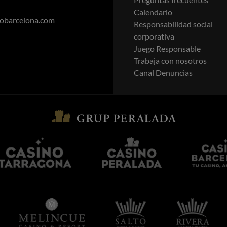
Calendario
nobarcelona.com
Responsabilidad social
corporativa
Juego Responsable
Trabaja con nosotros
Canal Denuncias