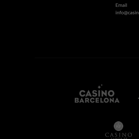
Email
info@casi