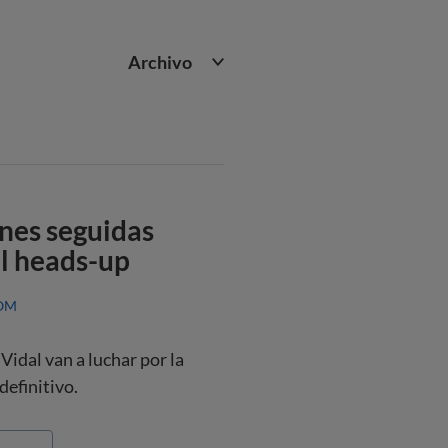
Archivo
nes seguidas
el heads-up
OM
Vidal van a luchar por la
 definitivo.