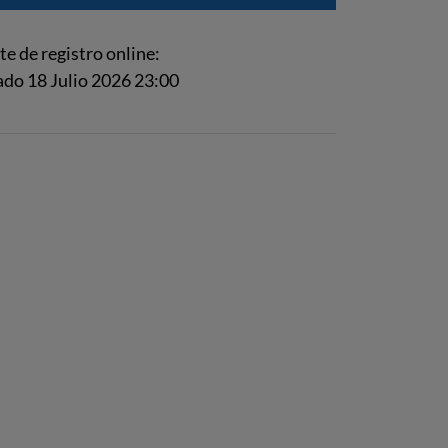
te de registro online:
do 18 Julio 2026 23:00