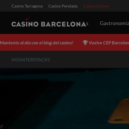
Casino Tarragona
Casino Perelada
Casino Online
Eventos
Gastronomí
ía con el blog del casino!
Vuelve CEP Barcelona, del 3 al 17 
MONSTERSTACKS