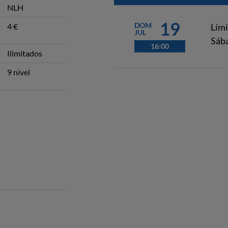
NLH
19
DOM
4 €
Lími
JUL
Sába
16:00
Ilimitados
9 nivel