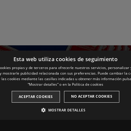
Esta web utiliza cookies de seguimiento
ookies propias y de terceros para ofrecerle nuestros servicios, personalizar 
y mostrarle publicidad relacionada con sus preferencias. Puede cambiar la c
 las cookies mediante las casillas indicadas u obtener más información pul
“Mostrar detalles” o en la
Política de cookies
NO ACEPTAR COOKIES
ACEPTAR COOKIES
MOSTRAR DETALLES
ESTRICTAMENTE NECESARIAS
ANALÍTICAS
PUBLICIT