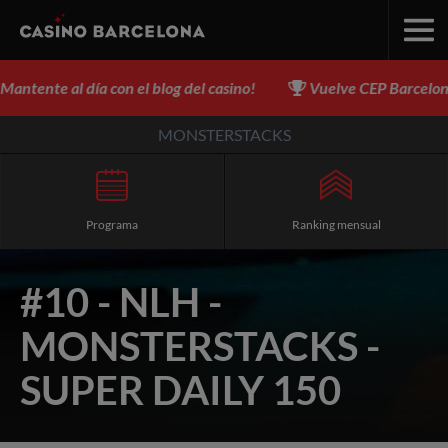
tente al día con el blog del casino!
Vuelve CEP Barcelona, de
MONSTERSTACKS
Programa
Ranking mensual
#10 - NLH -
MONSTERSTACKS -
SUPER DAILY 150