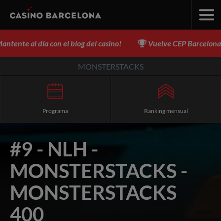
nte al día con el blog del casino!
Vuelve CEP Barcelona, del 
MONSTERSTACKS
Programa
Ranking mensual
#9 - NLH -
MONSTERSTACKS -
MONSTERSTACKS
400