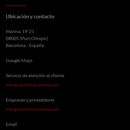
Ubicación y contacto
Marina, 19-21
08005 (Port Olímpic)
Barcelona - España
Google Maps
Servicio de atención al cliente
info@casinobarcelona.com
Empresas y proveedores
info@casinobarcelona.com
Email