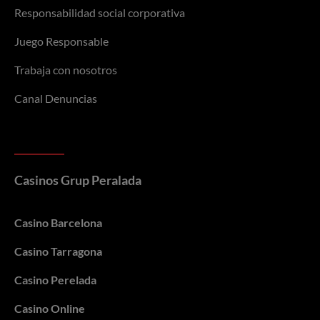
Responsabilidad social corporativa
Juego Responsable
Trabaja con nosotros
Canal Denuncias
Casinos Grup Peralada
Casino Barcelona
Casino Tarragona
Casino Perelada
Casino Online