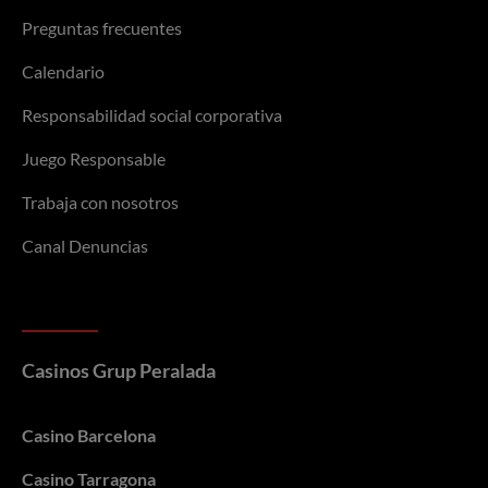
Preguntas frecuentes
Calendario
Responsabilidad social corporativa
Juego Responsable
Trabaja con nosotros
Canal Denuncias
Casinos Grup Peralada
Casino Barcelona
Casino Tarragona