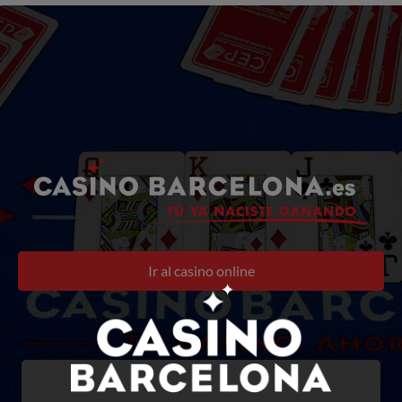
Ir al casino online