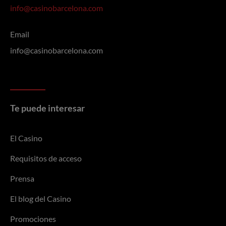
info@casinobarcelona.com
Email
info@casinobarcelona.com
Te puede interesar
El Casino
Requisitos de acceso
Prensa
El blog del Casino
Promociones