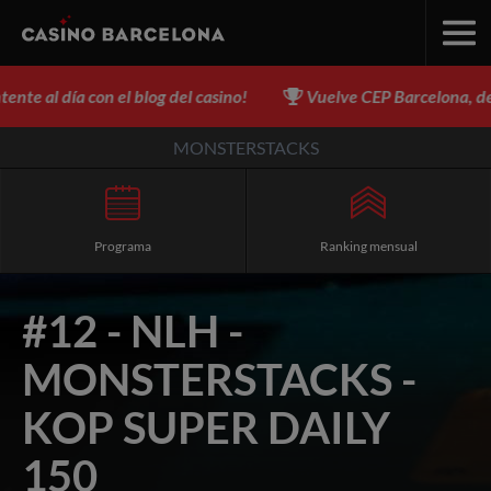
 al día con el blog del casino!
Vuelve CEP Barcelona, del 3 a
MONSTERSTACKS
Programa
Ranking mensual
#12 - NLH -
MONSTERSTACKS -
KOP SUPER DAILY
150