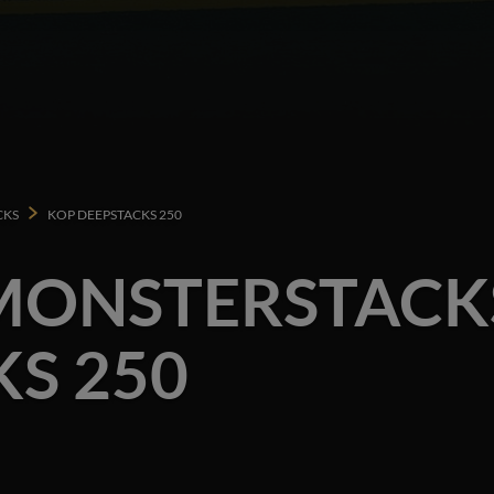
CKS
KOP DEEPSTACKS 250
- MONSTERSTACK
S 250