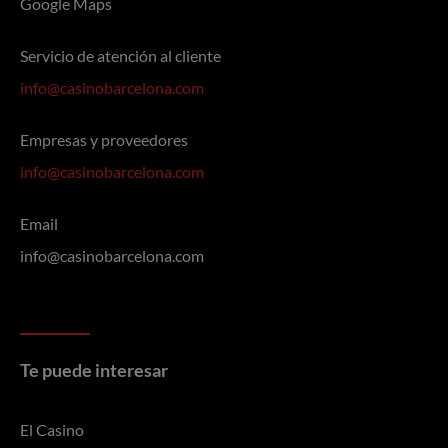
Google Maps
Servicio de atención al cliente
info@casinobarcelona.com
Empresas y proveedores
info@casinobarcelona.com
Email
info@casinobarcelona.com
Te puede interesar
El Casino