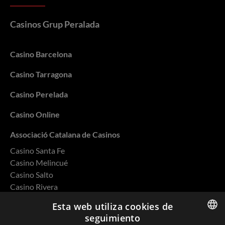
Casinos Grup Peralada
Casino Barcelona
Casino Tarragona
Casino Perelada
Casino Online
Associació Catalana de Casinos
Casino Santa Fe
Casino Melincué
Casino Salto
Casino Rivera
Casino Ovalle
Esta web utiliza cookies de
seguimiento