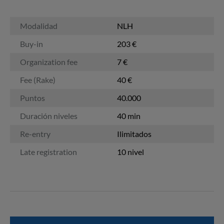
Modalidad
NLH
Buy-in
203 €
Organization fee
7 €
Fee (Rake)
40 €
Puntos
40.000
Duración niveles
40 min
Re-entry
Ilimitados
Late registration
10 nivel