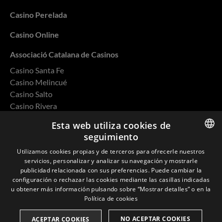
Casino Perelada
Casino Online
Associació Catalana de Casinos
Casino Santa Fe
Casino Melincué
Casino Salto
Casino Rivera
Casino Ovalle
Esta web utiliza cookies de
seguimiento
ENGLISH
Utilizamos cookies propias y de terceros para ofrecerle nuestros
servicios, personalizar y analizar su navegación y mostrarle
SPANISH
Política de privacidad
publicidad relacionada con sus preferencias. Puede cambiar la
configuración o rechazar las cookies mediante las casillas indicadas
CATALAN
Cookies
u obtener más información pulsando sobre “Mostrar detalles” o en la
Política de cookies
FRENCH
Política de Calidad y Medio Ambiente
NO ACEPTAR COOKIES
ACEPTAR COOKIES