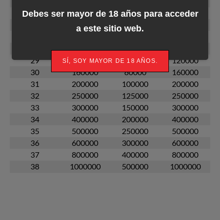
24
40000
20000
40000
25
50000
25000
50000
Debes ser mayor de 18 años para acceder
26
60000
30000
60000
a este sitio web.
27
80000
40000
80000
28
100000
50000
100000
29
120000
60000
120000
SÍ, SOY MAYOR DE 18 AÑOS.
30
160000
80000
160000
31
200000
100000
200000
32
250000
125000
250000
33
300000
150000
300000
34
400000
200000
400000
35
500000
250000
500000
36
600000
300000
600000
37
800000
400000
800000
38
1000000
500000
1000000