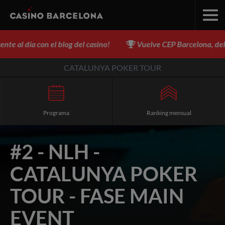
 al día con el blog del casino!
Vuelve CEP Barcelona, del 3 a
CATALUNYA POKER TOUR
Programa
Ranking mensual
#2 - NLH -
CATALUNYA POKER
TOUR - FASE MAIN
EVENT