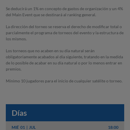
Se deducirá un 1% en concepto de gastos de organización y un 4%
del Main Event que se destinará al ranking general.
La dirección del torneo se reserva el derecho de modificar total o
parcialmente el programa de torneos del evento y la estructura de
los mismos.
Los torneos que no acaben en su día natural serán
obligatoriamente acabados al día siguiente, tratando en la medida
de lo posible de acabar en su día natural o por lo menos entrar en
premios.
Mínimo 10 jugadores para el inicio de cualquier satélite o torneo.
Días
MIÉ
01
JUL
18:00