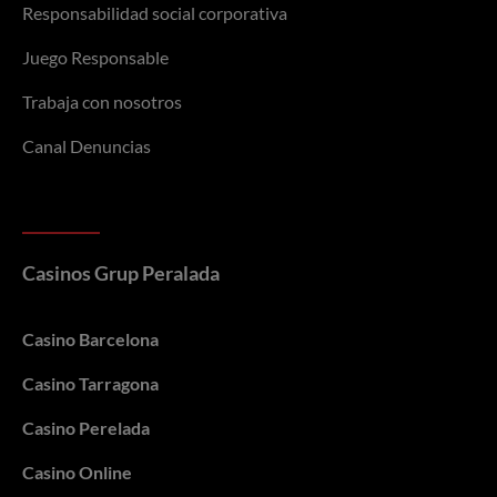
Responsabilidad social corporativa
Juego Responsable
Trabaja con nosotros
Canal Denuncias
Casinos Grup Peralada
Casino Barcelona
Casino Tarragona
Casino Perelada
Casino Online