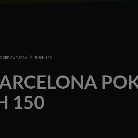
OKER CUP 2026
RUSH 150
- BARCELONA PO
H 150