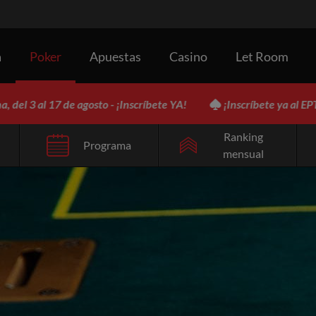
a
Poker
Apuestas
Casino
Let Room
de agosto - ¡Inscríbete YA!
¡Inscríbete ya al EPT Barcelona, d
Ranking
Programa
mensual