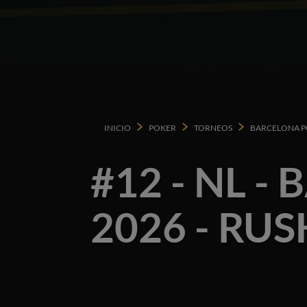
INICIO
POKER
TORNEOS
BARCELONA P
#12 - NL 
2026 - RUS