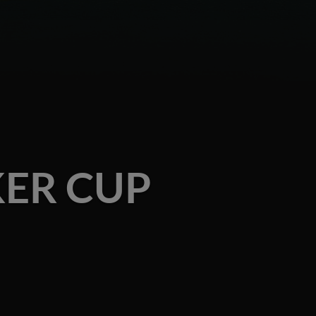
KER CUP