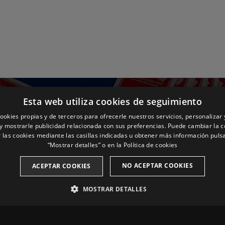
Esta web utiliza cookies de seguimiento
ookies propias y de terceros para ofrecerle nuestros servicios, personalizar 
y mostrarle publicidad relacionada con sus preferencias. Puede cambiar la c
 las cookies mediante las casillas indicadas u obtener más información pul
“Mostrar detalles” o en la
Política de cookies
NO ACEPTAR COOKIES
ACEPTAR COOKIES
MOSTRAR DETALLES
ESTRICTAMENTE NECESARIAS
ANALÍTICAS
PUBLICIT