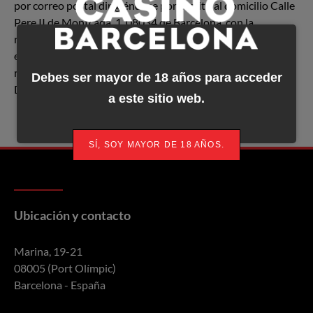
por correo postal dirigiéndose por escrito al domicilio Calle
Pere II de Montcada, 1, 08034 de Barcelona, con la
referencia “DPO”. En el supuesto que no obtenga respuesta
en un periodo razonable (2 meses) podrá interponer
reclamación ante la Autoridad Española de Protección de
Debes ser mayor de 18 años para acceder
Datos.
a este sitio web.
SÍ, SOY MAYOR DE 18 AÑOS.
Ubicación y contacto
Marina, 19-21
08005 (Port Olímpic)
Barcelona - España