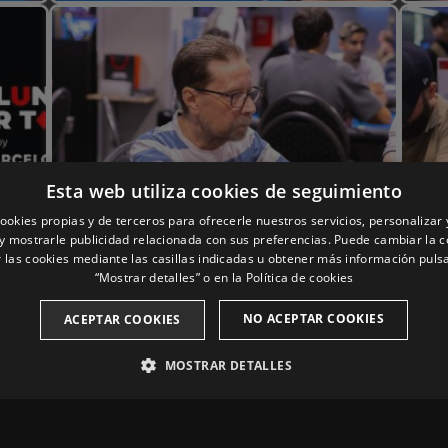
Esta web utiliza cookies de seguimiento
DEEPSTACK
MA
ookies propias y de terceros para ofrecerle nuestros servicios, personalizar 
(28_06_2026)
(2
y mostrarle publicidad relacionada con sus preferencias. Puede cambiar la c
 las cookies mediante las casillas indicadas u obtener más información pul
“Mostrar detalles” o en la
Política de cookies
NO ACEPTAR COOKIES
ACEPTAR COOKIES
MOSTRAR DETALLES
ESTRICTAMENTE NECESARIAS
ANALÍTICAS
PUBLICIT