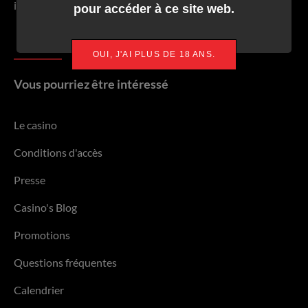
info@casinobarcelona.com
pour accéder à ce site web.
OUI, J'AI PLUS DE 18 ANS.
Vous pourriez être intéressé
Le casino
Conditions d'accès
Presse
Casino's Blog
Promotions
Questions fréquentes
Calendrier