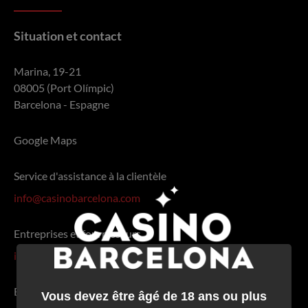
Situation et contact
Marina, 19-21
08005 (Port Olímpic)
Barcelona - Espagne
Google Maps
Service d'assistance à la clientèle
info@casinobarcelona.com
Entreprises et fournisseurs
info@casinobarcelona.com
E-mail
Vous devez être âgé de 18 ans ou plus