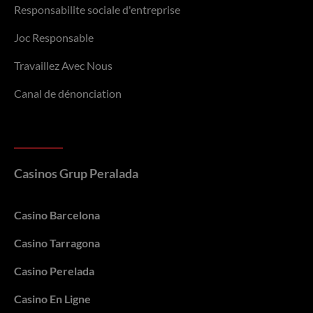
Responsabilite sociale d'entreprise
Joc Responsable
Travaillez Avec Nous
Canal de dénonciation
Casinos Grup Peralada
Casino Barcelona
Casino Tarragona
Casino Perelada
Casino En Ligne