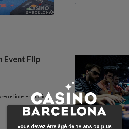
n Event Flip
 en el interesantísimo
Vous devez être âgé de 18 ans ou plus