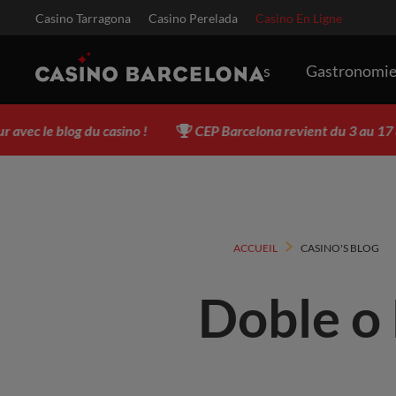
Casino Tarragona
Casino Perelada
Casino En Ligne
Événements
Gastronomi
du casino !
CEP Barcelona revient du 3 au 17 août - Inscr
ACCUEIL
CASINO'S BLOG
Doble o