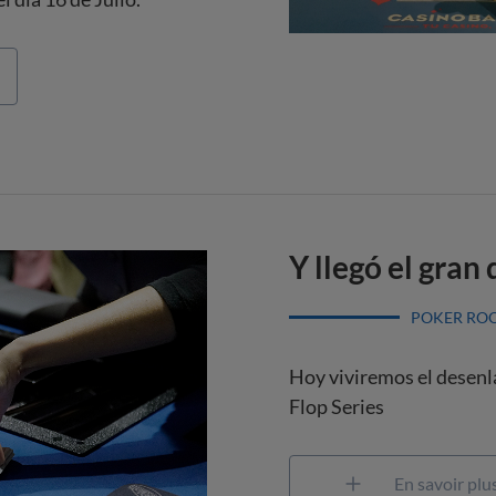
Y llegó el gran 
POKER RO
Hoy viviremos el desenla
Flop Series
En savoir plu