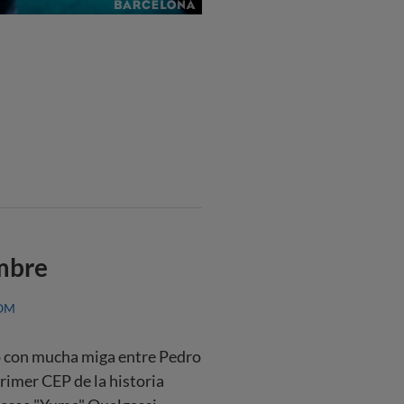
mbre
OM
 con mucha miga entre Pedro
rimer CEP de la historia