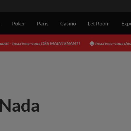
e
Poker
Paris
Casino
Let Room
Exp
ivez-vous DÈS MAINTENANT!
Inscrivez-vous dès maintenant à l
 Nada