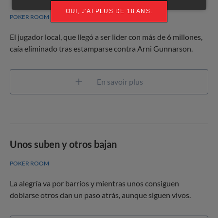
OUI, J'AI PLUS DE 18 ANS.
POKER ROOM
El jugador local, que llegó a ser lider con más de 6 millones,
caía eliminado tras estamparse contra Arni Gunnarson.
En savoir plus
Unos suben y otros bajan
POKER ROOM
La alegría va por barrios y mientras unos consiguen
doblarse otros dan un paso atrás, aunque siguen vivos.