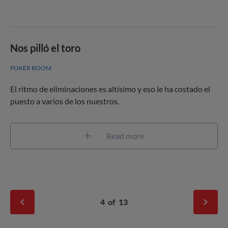
Nos pilló el toro
POKER ROOM
El ritmo de eliminaciones es altísimo y eso le ha costado el
puesto a varios de los nuestros.
Read more
4
of
13