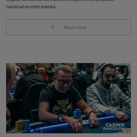
nacional en este evento.
Read more