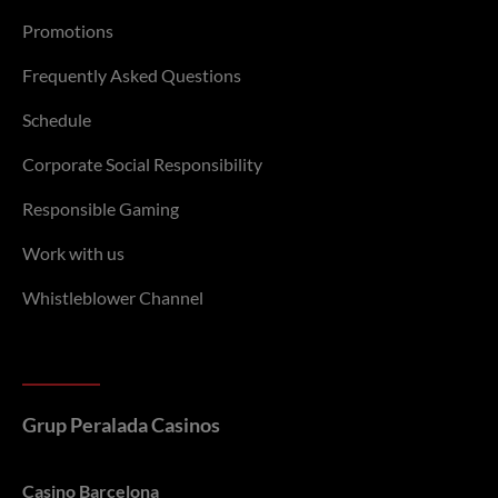
Promotions
Frequently Asked Questions
Schedule
Corporate Social Responsibility
Responsible Gaming
Work with us
Whistleblower Channel
Grup Peralada Casinos
Casino Barcelona