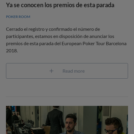
Ya se conocen los premios de esta parada
POKER ROOM
Cerrado el registro y confirmado el número de
participantes, estamos en disposición de anunciar los
premios de esta parada del European Poker Tour Barcelona
2018.
Read more