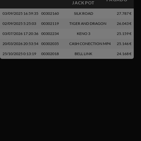
JACKPOT
03/09/2025 16:59:35
00302160
SILK ROAD
27.787 €
02/09/2025 5:25:03
00302119
TIGER AND DRAGON
26.043 €
03/07/2026 17:20:36
00302234
KENO 3
25.159 €
20/03/2026 20:53:54
00302035
CASH CONECTION MP4
25.146 €
25/10/2025 0:13:19
00302018
BELL LINK
24.168 €