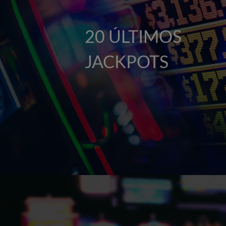
20 ÚLTIMOS
JACKPOTS