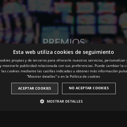
PREMIOS
Esta web utiliza cookies de seguimiento
ookies propias y de terceros para ofrecerle nuestros servicios, personalizar 
y mostrarle publicidad relacionada con sus preferencias. Puede cambiar la c
 las cookies mediante las casillas indicadas u obtener más información pul
“Mostrar detalles” o en la
Política de cookies
NO ACEPTAR COOKIES
ACEPTAR COOKIES
MOSTRAR DETALLES
ESTRICTAMENTE NECESARIAS
ANALÍTICAS
PUBLICIT