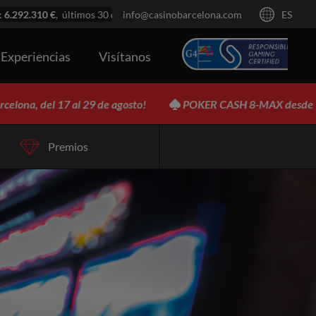
timos 30 días:
28.328.073 €
. | En la última semana se ha devuelto un
info@casinobarcelona.com
ES
94 %
Experiencias
Visítanos
 29 de agosto!
POKER CASH 8-MAX desde 1/3 Hold'em y 2
Premios