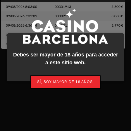
09/08/2026 8:03:00
00301913
5.300 €
09/08/2026 7:32:05
00302112
3.080 €
09/08/2026 6:36:24
00302111
3.970 €
09/08/2026 6:33:03
00302107
3.000 €
09/08/2026 5:55:21
00301917
4.220 €
Debes ser mayor de 18 años para acceder
a este sitio web.
SÍ, SOY MAYOR DE 18 AÑOS.