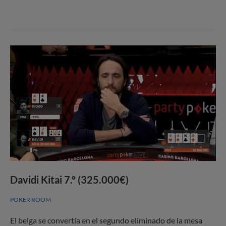
Davidi Kitai 7.º (325.000€)
POKER ROOM
El belga se convertía en el segundo eliminado de la mesa