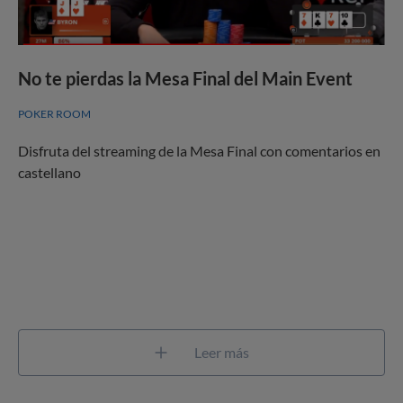
No te pierdas la Mesa Final del Main Event
POKER ROOM
Disfruta del streaming de la Mesa Final con comentarios en
castellano
Leer más