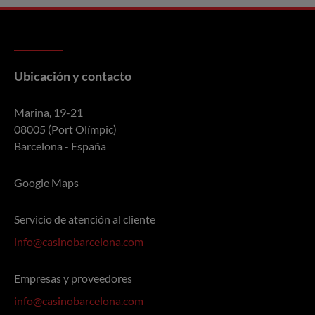
Ubicación y contacto
Marina, 19-21
08005 (Port Olímpic)
Barcelona - España
Google Maps
Servicio de atención al cliente
info@casinobarcelona.com
Empresas y proveedores
info@casinobarcelona.com