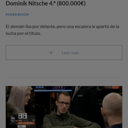
Dominik Nitsche 4.º (800.000€)
POKER ROOM
El alemán iba por delante, pero una escalera le apartó de la
lucha por el título.
Leer más