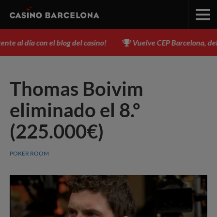
 al día con el blog del casino!
Vuelve CEP Barcelona, del 3 a
Thomas Boivim
eliminado el 8.º
(225.000€)
POKER ROOM