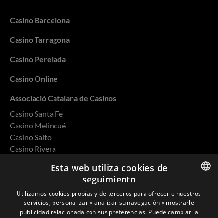
Casino Barcelona
Casino Tarragona
Casino Perelada
Casino Online
Associació Catalana de Casinos
Casino Santa Fe
Casino Melincué
Casino Salto
Casino Rivera
Casino Ovalle
Esta web utiliza cookies de
seguimiento
ENGLISH
Utilizamos cookies propias y de terceros para ofrecerle nuestros
servicios, personalizar y analizar su navegación y mostrarle
SPANISH
Política de privacidad
publicidad relacionada con sus preferencias. Puede cambiar la