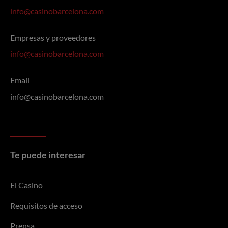
info@casinobarcelona.com
Empresas y proveedores
info@casinobarcelona.com
Email
info@casinobarcelona.com
Te puede interesar
El Casino
Requisitos de acceso
Prensa