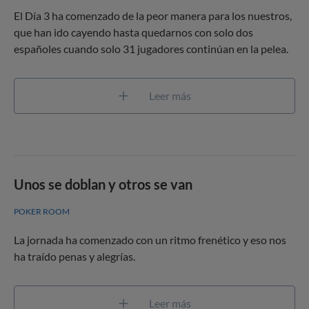
El Día 3 ha comenzado de la peor manera para los nuestros,
que han ido cayendo hasta quedarnos con solo dos
españoles cuando solo 31 jugadores continúan en la pelea.
Leer más
Unos se doblan y otros se van
POKER ROOM
La jornada ha comenzado con un ritmo frenético y eso nos
ha traído penas y alegrías.
Leer más