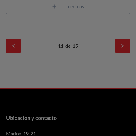
Leer más
11
de
15
Ubicación y contacto
Marina, 19-21