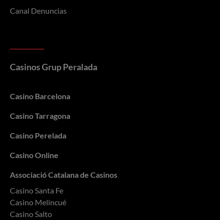
Canal Denuncias
Casinos Grup Peralada
Casino Barcelona
Casino Tarragona
Casino Perelada
Casino Online
Associació Catalana de Casinos
Casino Santa Fe
Casino Melincué
Casino Salto