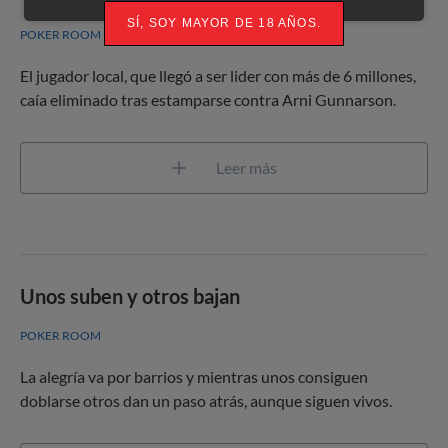
SÍ, SOY MAYOR DE 18 AÑOS.
POKER ROOM
El jugador local, que llegó a ser lider con más de 6 millones,
caía eliminado tras estamparse contra Arni Gunnarson.
Leer más
Unos suben y otros bajan
POKER ROOM
La alegría va por barrios y mientras unos consiguen
doblarse otros dan un paso atrás, aunque siguen vivos.