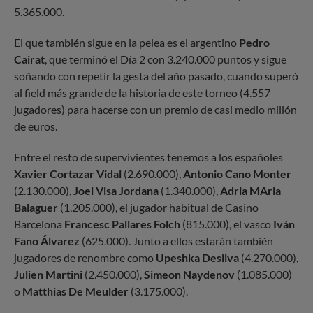
5.365.000.
El que también sigue en la pelea es el argentino
Pedro
Cairat
, que terminó el Día 2 con 3.240.000 puntos y sigue
soñando con repetir la gesta del año pasado, cuando superó
al field más grande de la historia de este torneo (4.557
jugadores) para hacerse con un premio de casi medio millón
de euros.
Entre el resto de supervivientes tenemos a los españoles
Xavier Cortazar Vidal
(2.690.000),
Antonio Cano Monter
(2.130.000),
Joel Visa Jordana
(1.340.000),
Adria MAria
Balaguer
(1.205.000), el jugador habitual de Casino
Barcelona
Francesc Pallares Folch
(815.000), el vasco
Iván
Fano Álvarez
(625.000). Junto a ellos estarán también
jugadores de renombre como
Upeshka Desilva
(4.270.000),
Julien Martini
(2.450.000),
Simeon Naydenov
(1.085.000)
o
Matthias De Meulder
(3.175.000).