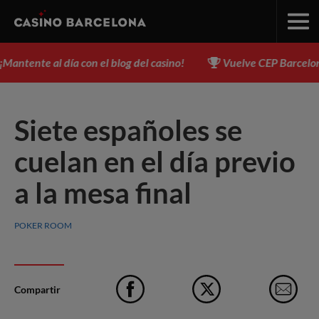
ntente al día con el blog del casino!
Vuelve CEP Barcelona, d
Siete españoles se
cuelan en el día previo
a la mesa final
POKER ROOM
Compartir
Facebook
X
e-M