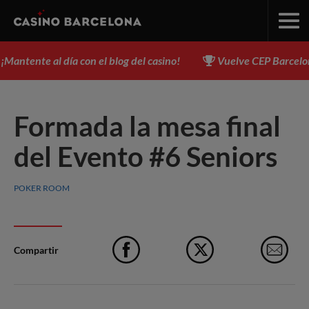
antente al día con el blog del casino!
Vuelve CEP Barcelona, 
Formada la mesa final
del Evento #6 Seniors
POKER ROOM
Compartir
Facebook
X
e-M