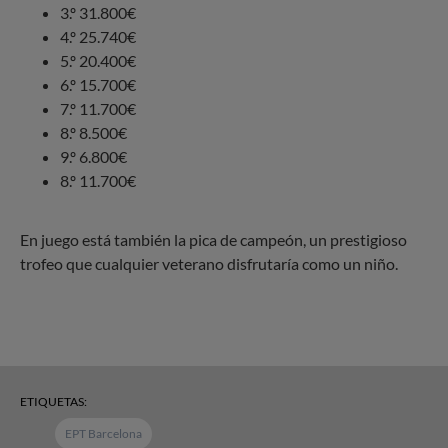
3.º 31.800€
4.º 25.740€
5.º 20.400€
6.º 15.700€
7.º 11.700€
8.º 8.500€
9.º 6.800€
8.º 11.700€
En juego está también la pica de campeón, un prestigioso
trofeo que cualquier veterano disfrutaría como un niño.
ETIQUETAS:
EPT Barcelona