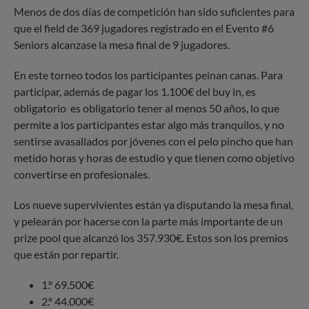
Menos de dos días de competición han sido suficientes para
que el field de 369 jugadores registrado en el Evento #6
Seniors alcanzase la mesa final de 9 jugadores.
En este torneo todos los participantes peinan canas. Para
participar, además de pagar los 1.100€ del buy in, es
obligatorio es obligatorio tener al menos 50 años, lo que
permite a los participantes estar algo más tranquilos, y no
sentirse avasallados por jóvenes con el pelo pincho que han
metido horas y horas de estudio y que tienen como objetivo
convertirse en profesionales.
Los nueve supervivientes están ya disputando la mesa final,
y pelearán por hacerse con la parte más importante de un
prize pool que alcanzó los 357.930€. Estos son los premios
que están por repartir.
1.º 69.500€
2.º 44.000€