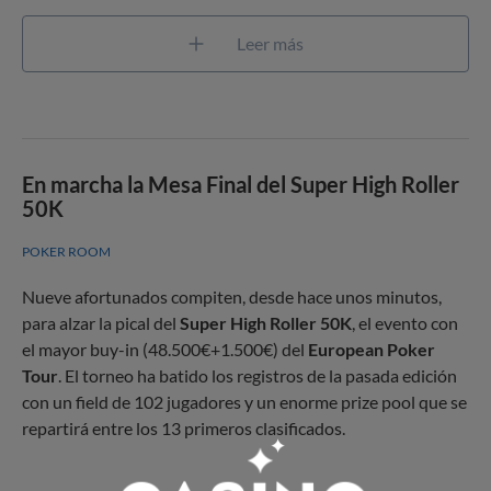
Leer más
En marcha la Mesa Final del Super High Roller
50K
POKER ROOM
Nueve afortunados compiten, desde hace unos minutos,
para alzar la pical del
Super High Roller 50K
, el evento con
el mayor buy-in (48.500€+1.500€) del
European Poker
Tour
. El torneo ha batido los registros de la pasada edición
con un field de 102 jugadores y un enorme prize pool que se
repartirá entre los 13 primeros clasificados.