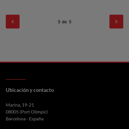
3
de
5
Ubicación y contacto
Marina, 19-21
08005 (Port Olímpic)
Barcelona - España