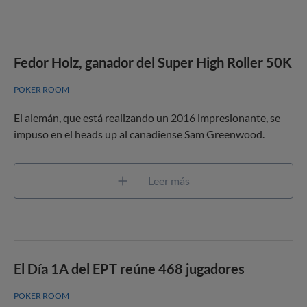
Fedor Holz, ganador del Super High Roller 50K
POKER ROOM
El alemán, que está realizando un 2016 impresionante, se
impuso en el heads up al canadiense Sam Greenwood.
Leer más
El Día 1A del EPT reúne 468 jugadores
POKER ROOM