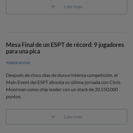
Leer más
Mesa Final de un ESPT de récord: 9 jugadores
para una pica
POKER ROOM
Después de cinco días de dura e intensa competición, el
Main Event del ESPT afronta su última jornada con Chris
Moorman como chip leader con un stack de 20.550.000
puntos.
Leer más