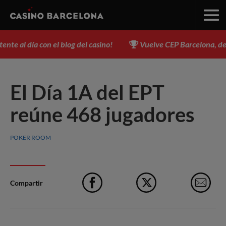
 al día con el blog del casino!
Vuelve CEP Barcelona, del 3 a
El Día 1A del EPT
reúne 468 jugadores
POKER ROOM
Compartir
Facebook
X
e-M