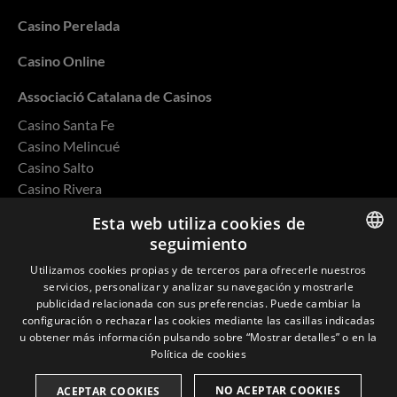
Casino Perelada
Casino Online
Associació Catalana de Casinos
Casino Santa Fe
Casino Melincué
Casino Salto
Casino Rivera
Casino Ovalle
Esta web utiliza cookies de
seguimiento
ENGLISH
Utilizamos cookies propias y de terceros para ofrecerle nuestros
servicios, personalizar y analizar su navegación y mostrarle
SPANISH
Política de privacidad
publicidad relacionada con sus preferencias. Puede cambiar la
configuración o rechazar las cookies mediante las casillas indicadas
CATALAN
Cookies
u obtener más información pulsando sobre “Mostrar detalles” o en la
Política de cookies
FRENCH
Política de Calidad y Medio Ambiente
NO ACEPTAR COOKIES
ACEPTAR COOKIES