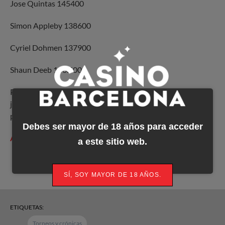
Jose Quintas 145400
Simon Appleby 138600
Cyriel Dohmen 137900
Shaun Deeb 136.500
Para mañana se espera un field masivo con más de 1.000
jugadores y el 8 handed de 25k con algún que otro
participante sorpresa!
Debes ser mayor de 18 años para acceder
Álbum fotográfico Día 1A EPT
a este sitio web.
SÍ, SOY MAYOR DE 18 AÑOS.
ETIQUETAS:
Torneos y crónicas