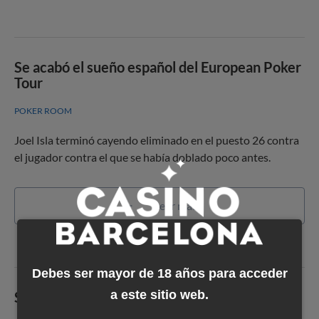
Se acabó el sueño español del European Poker
Tour
POKER ROOM
Joel Isla terminó cayendo eliminado en el puesto 26 contra
el jugador contra el que se había doblado poco antes.
Leer más
Debes ser mayor de 18 años para acceder
a este sitio web.
Se dobla Isla