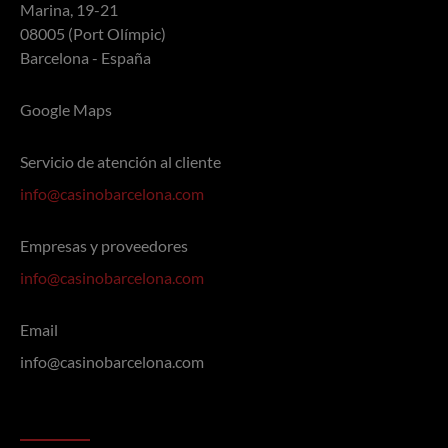
Marina, 19-21
08005 (Port Olímpic)
Barcelona - España
Google Maps
Servicio de atención al cliente
info@casinobarcelona.com
Empresas y proveedores
info@casinobarcelona.com
Email
info@casinobarcelona.com