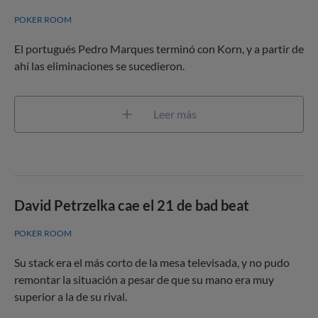
POKER ROOM
El portugués Pedro Marques terminó con Korn, y a partir de
ahí las eliminaciones se sucedieron.
Leer más
David Petrzelka cae el 21 de bad beat
POKER ROOM
Su stack era el más corto de la mesa televisada, y no pudo
remontar la situación a pesar de que su mano era muy
superior a la de su rival.