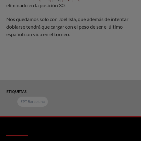
eliminado en la posición 30.
Nos quedamos solo con Joel Isla, que además de intentar
doblarse tendrá que cargar con el peso de ser el último
español con vida en el torneo.
ETIQUETAS:
EPT Barcelona