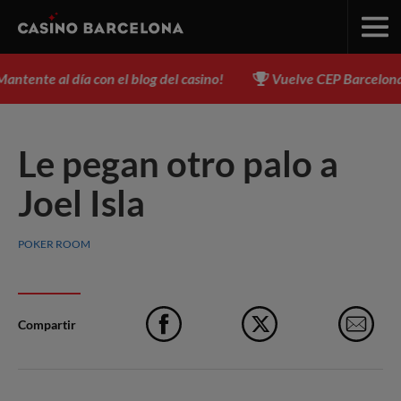
tente al día con el blog del casino!
Vuelve CEP Barcelona, de
Le pegan otro palo a
Joel Isla
POKER ROOM
Compartir
Facebook
X
e-M