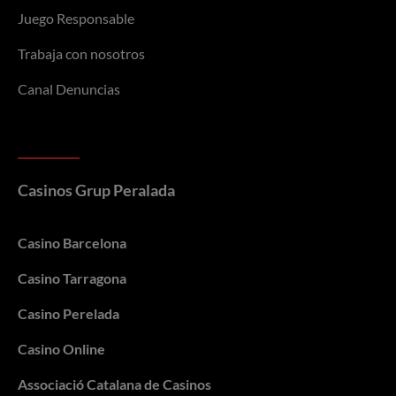
Juego Responsable
Trabaja con nosotros
Canal Denuncias
Casinos Grup Peralada
Casino Barcelona
Casino Tarragona
Casino Perelada
Casino Online
Associació Catalana de Casinos