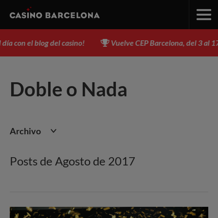
blog del casino!
Vuelve CEP Barcelona, del 3 al 17 de agosto 
Doble o Nada
Archivo
Posts de Agosto de 2017