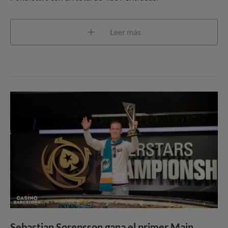
Leer más
Sebastian Sorensson gana el primer Main