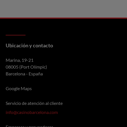
Ubicación y contacto
Marina, 19-21
08005 (Port Olímpic)
Barcelona - España
Google Maps
Servicio de atención al cliente
info@casinobarcelona.com
Empresas y proveedores