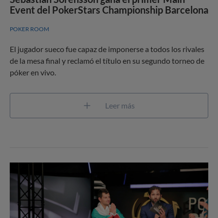
Event del PokerStars Championship Barcelona
POKER ROOM
El jugador sueco fue capaz de imponerse a todos los rivales
de la mesa final y reclamó el título en su segundo torneo de
póker en vivo.
Leer más