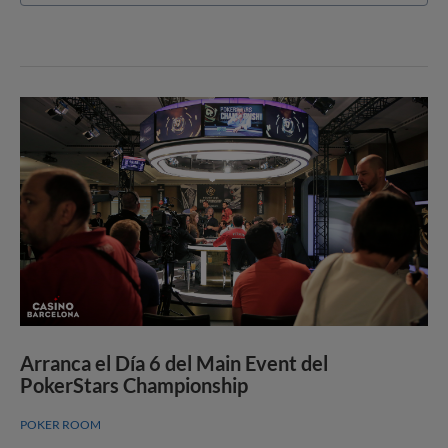
Arranca el Día 6 del Main Event del
PokerStars Championship
POKER ROOM