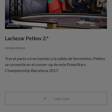
Lachezar Petkov 2.º
POKER ROOM
Tras el pacto a tres bandas y la salida de Sorrentino, Petkov
se convertía en el runner-up de este PokerStars
Championship Barcelona 2017.
Leer más