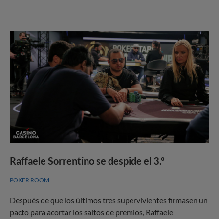
Raffaele Sorrentino se despide el 3.º
POKER ROOM
Después de que los últimos tres supervivientes firmasen un
pacto para acortar los saltos de premios, Raffaele