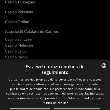
Casino Tarragona
Casino Perelada
Casino Online
Associació Catalana de Casinos
Casino Santa Fe
Casino Melincué
Casino Salto
Casino Rivera
Casino Ovalle
Esta web utiliza cookies de
seguimiento
ENGLISH
Utilizamos cookies propias y de terceros para ofrecerle nuestros
servicios, personalizar y analizar su navegación y mostrarle
SPANISH
Política de privacidad
publicidad relacionada con sus preferencias. Puede cambiar la
configuración o rechazar las cookies mediante las casillas indicadas
CATALAN
Cookies
u obtener más información pulsando sobre “Mostrar detalles” o en la
Política de cookies
FRENCH
Política de Calidad y Medio Ambiente