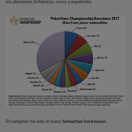
los alemanes, británicos, rusos y españoles.
El campeón ha sido el sueco
Sebastian Sorensson.