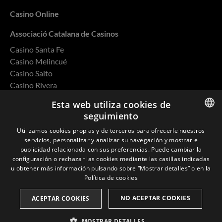
Casino Online
Associació Catalana de Casinos
Casino Santa Fe
Casino Melincué
Casino Salto
Casino Rivera
Casino Ovalle
Esta web utiliza cookies de
seguimiento
ENGLISH
Utilizamos cookies propias y de terceros para ofrecerle nuestros
servicios, personalizar y analizar su navegación y mostrarle
SPANISH
Política de privacidad
publicidad relacionada con sus preferencias. Puede cambiar la
configuración o rechazar las cookies mediante las casillas indicadas
CATALAN
Cookies
u obtener más información pulsando sobre “Mostrar detalles” o en la
Política de cookies
FRENCH
Política de Calidad y Medio Ambiente
NO ACEPTAR COOKIES
ACEPTAR COOKIES
MOSTRAR DETALLES