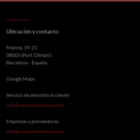
Ubicación y contacto
Marina, 19-21
08005 (Port Olímpic)
Barcelona - España
Google Maps
Servicio de atención al cliente
info@casinobarcelona.com
Empresas y proveedores
info@casinobarcelona.com