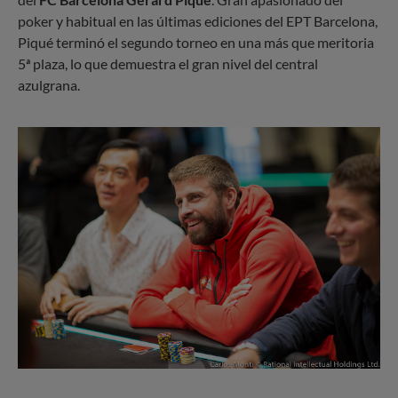
poker y habitual en las últimas ediciones del EPT Barcelona,
Piqué terminó el segundo torneo en una más que meritoria
5ª plaza, lo que demuestra el gran nivel del central
azulgrana.