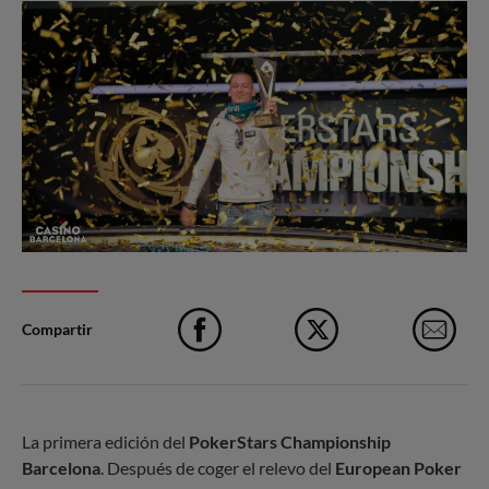
Compartir
Facebook
X
e-M
La primera edición del
PokerStars Championship
Barcelona
. Después de coger el relevo del
European Poker