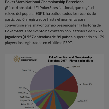
PokerStars National Championship Barcelona
¡Récord absoluto! El PokerStars National, que cogía el
relevo del popular ESPT, ha batido todos los récords de
participación registrados hasta el momento para
convertirse en el mayor torneo presencial en la historia de
PokerStars. Este evento ha contado con la friolera de
3.626
jugadores (4.557 entradas) de 89 países
, superando en 179
players los registrados en el último ESPT.