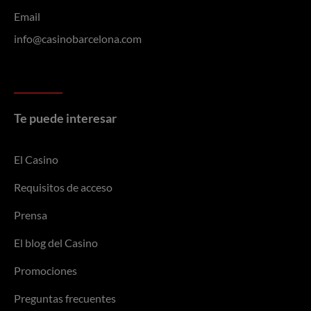
Email
info@casinobarcelona.com
Te puede interesar
El Casino
Requisitos de acceso
Prensa
El blog del Casino
Promociones
Preguntas frecuentes