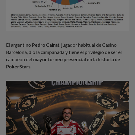
El argentino
Pedro Cairat
, jugador habitual de Casino
Barcelona, dio la campanada y tiene el privilegio de ser el
campeón del
mayor torneo presencial en la historia de
PokerStars
.