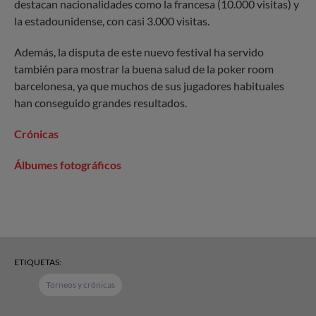
destacan nacionalidades como la francesa (10.000 visitas) y
la estadounidense, con casi 3.000 visitas.
Además, la disputa de este nuevo festival ha servido
también para mostrar la buena salud de la poker room
barcelonesa, ya que muchos de sus jugadores habituales
han conseguido grandes resultados.
Crónicas
Álbumes fotográficos
ETIQUETAS:
Torneos y crónicas