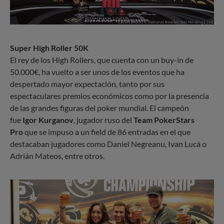
Super High Roller 50K
El rey de los High Rollers, que cuenta con un buy-in de
50.000€, ha vuelto a ser unos de los eventos que ha
despertado mayor expectación, tanto por sus
espectaculares premios económicos como por la presencia
de las grandes figuras del poker mundial. El campeón
fue
Igor Kurganov
, jugador ruso del
Team PokerStars
Pro
que se impuso a un field de 86 entradas en el que
destacaban jugadores como Daniel Negreanu, Ivan Lucá o
Adrián Mateos, entre otros.