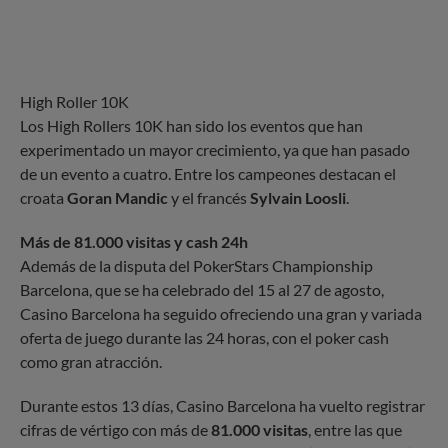
High Roller 10K
Los High Rollers 10K han sido los eventos que han
experimentado un mayor crecimiento, ya que han pasado
de un evento a cuatro. Entre los campeones destacan el
croata
Goran Mandic
y el francés
Sylvain Loosli
.
Más de 81.000 visitas y cash 24h
Además de la disputa del PokerStars Championship
Barcelona, que se ha celebrado del 15 al 27 de agosto,
Casino Barcelona ha seguido ofreciendo una gran y variada
oferta de juego durante las 24 horas, con el poker cash
como gran atracción.
Durante estos 13 días, Casino Barcelona ha vuelto registrar
cifras de vértigo con más de
81.000 visitas
, entre las que