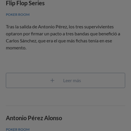
Flip Flop Series
POKER ROOM
Tras la salida de Antonio Pérez, los tres supervivientes
optaron por firmar un pacto a tres bandas que benefició a
Carlos Sánchez, que era el que más fichas tenía en ese
momento.
Leer más
Antonio Pérez Alonso
POKER ROOM