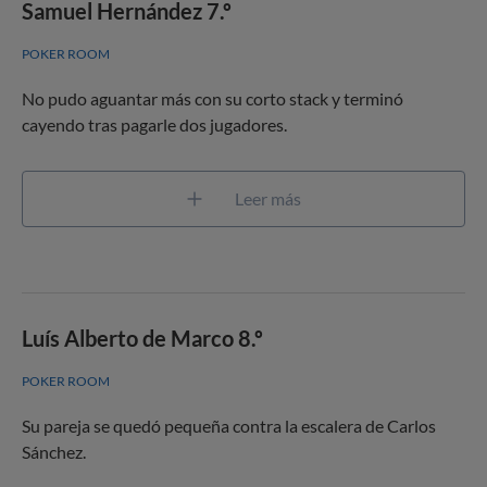
Samuel Hernández 7.º
POKER ROOM
No pudo aguantar más con su corto stack y terminó
cayendo tras pagarle dos jugadores.
Leer más
Luís Alberto de Marco 8.º
POKER ROOM
Su pareja se quedó pequeña contra la escalera de Carlos
Sánchez.