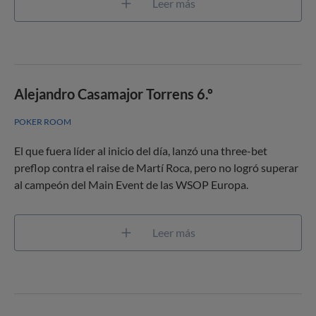
Leer más
Alejandro Casamajor Torrens 6.º
POKER ROOM
El que fuera líder al inicio del día, lanzó una three-bet
preflop contra el raise de Martí Roca, pero no logró superar
al campeón del Main Event de las WSOP Europa.
Leer más