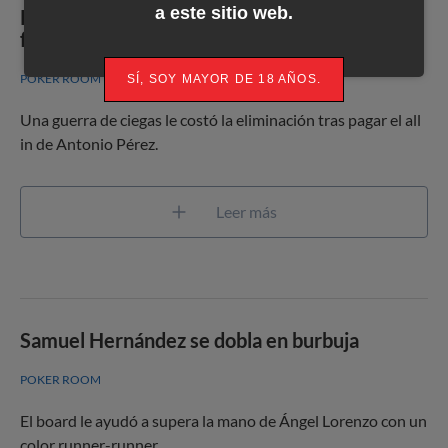
a este sitio web.
Petru Tarlev burbuja de premios y de mesa
final
POKER ROOM
SÍ, SOY MAYOR DE 18 AÑOS.
Una guerra de ciegas le costó la eliminación tras pagar el all
in de Antonio Pérez.
Leer más
Samuel Hernández se dobla en burbuja
POKER ROOM
El board le ayudó a supera la mano de Ángel Lorenzo con un
color runner-runner.