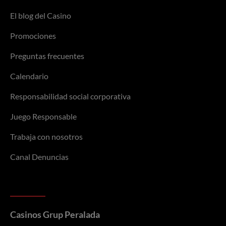
El blog del Casino
Promociones
Preguntas frecuentes
Calendario
Responsabilidad social corporativa
Juego Responsable
Trabaja con nosotros
Canal Denuncias
Casinos Grup Peralada