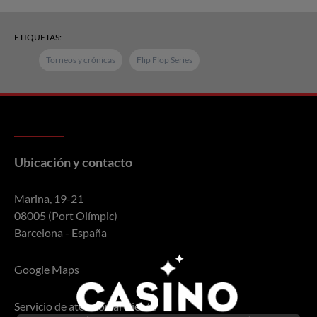
ETIQUETAS:
Torneos y crónicas
Flip Flop Series
Ubicación y contacto
Marina, 19-21
08005 (Port Olímpic)
Barcelona - España
Google Maps
Servicio de atención al cliente