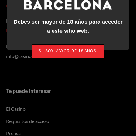
info@casinobarcelona.com
Empresas y proveedores
Debes ser mayor de 18 años para acceder
info@casinobarcelona.com
a este sitio web.
Email
SÍ, SOY MAYOR DE 18 AÑOS.
info@casinobarcelona.com
Te puede interesar
El Casino
Requisitos de acceso
Prensa