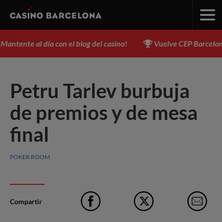
ntente al día con el blog del casino!
Vuelve CEP Barcelona, d
Petru Tarlev burbuja
de premios y de mesa
final
POKER ROOM
Compartir
Facebook
X
e-M