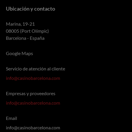
Ubicación y contacto
Marina, 19-21
08005 (Port Olímpic)
Barcelona - España
Google Maps
Servicio de atención al cliente
info@casinobarcelona.com
Empresas y proveedores
info@casinobarcelona.com
Email
info@casinobarcelona.com