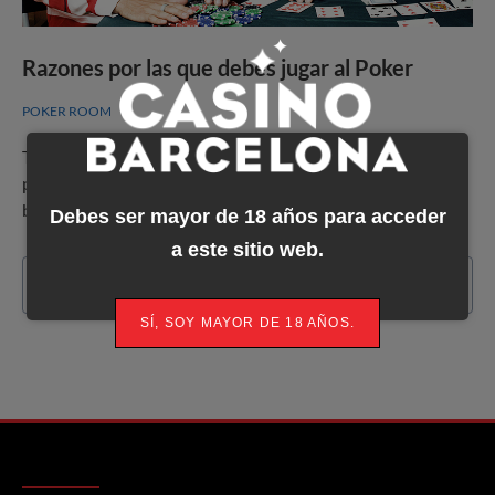
Razones por las que debes jugar al Poker
POKER ROOM
Te damos las principales razones por las que deberías
probar el poker. Desde ejercicio mental hasta diversión y
beneficios económicos, todo son ventajas.
Debes ser mayor de 18 años para acceder
a este sitio web.
Leer más
SÍ, SOY MAYOR DE 18 AÑOS.