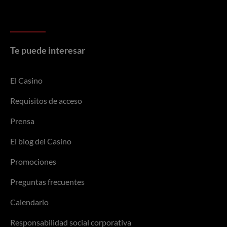
Te puede interesar
El Casino
Requisitos de acceso
Prensa
El blog del Casino
Promociones
Preguntas frecuentes
Calendario
Responsabilidad social corporativa