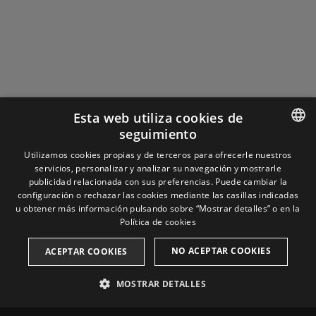
Esta web utiliza cookies de
seguimiento
ENGLISH
Utilizamos cookies propias y de terceros para ofrecerle nuestros
servicios, personalizar y analizar su navegación y mostrarle
SPANISH
publicidad relacionada con sus preferencias. Puede cambiar la
configuración o rechazar las cookies mediante las casillas indicadas
CATALAN
u obtener más información pulsando sobre “Mostrar detalles” o en la
Política de cookies
FRENCH
NO ACEPTAR COOKIES
ACEPTAR COOKIES
MOSTRAR DETALLES
ESTRICTAMENTE NECESARIAS
ANALÍTICAS