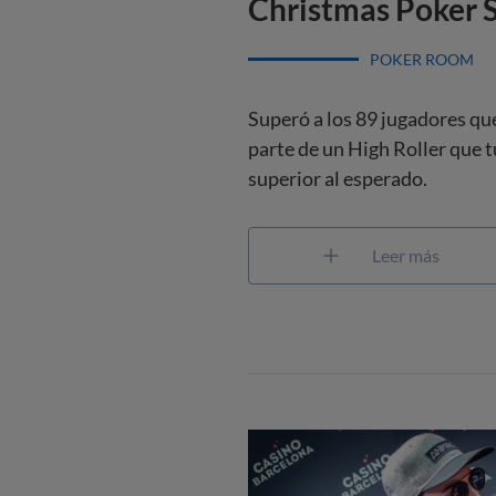
Christmas Poker 
POKER ROOM
Superó a los 89 jugadores qu
parte de un High Roller que 
superior al esperado.
Leer más