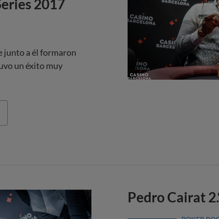
Series 2017
e junto a él formaron
tuvo un éxito muy
Pedro Cairat 2.