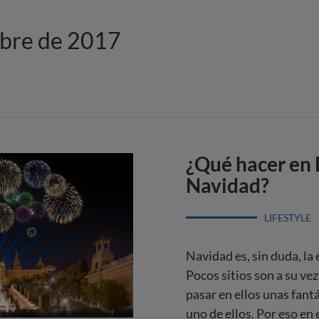
mbre de 2017
¿Qué hacer en 
Navidad?
LIFESTYLE
Navidad es, sin duda, la
Pocos sitios son a su ve
pasar en ellos unas fantá
uno de ellos. Por eso en