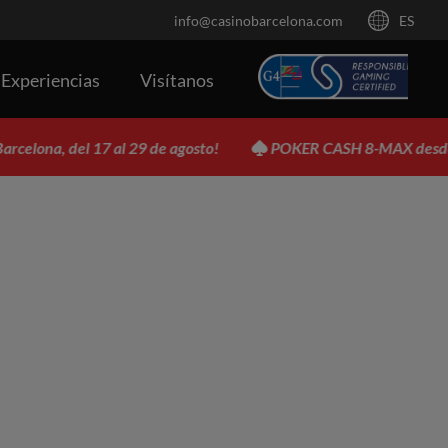
info@casinobarcelona.com
ES
Experiencias
Visítanos
l 17 al 29 de agosto!
POKER CASH 8-MAX desde 1/3 Hold'e