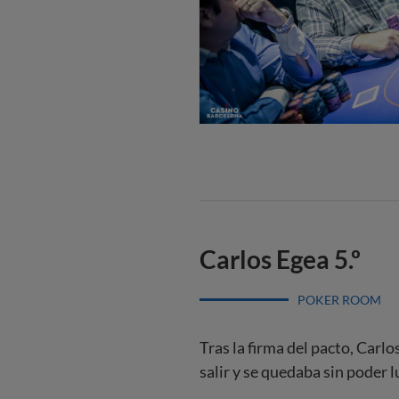
Carlos Egea 5.º
POKER ROOM
Tras la firma del pacto, Carlo
salir y se quedaba sin poder lu