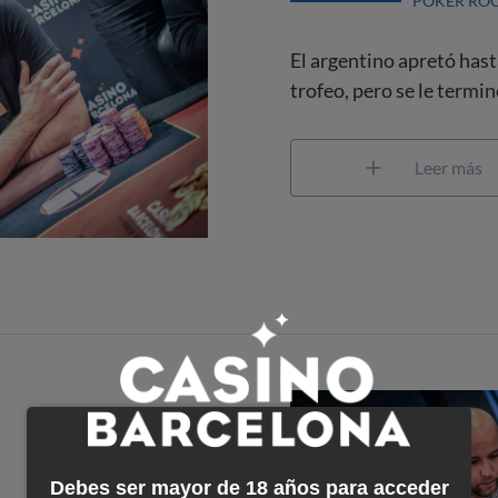
POKER RO
El argentino apretó hasta
trofeo, pero se le termi
Leer más
Debes ser mayor de 18 años para acceder