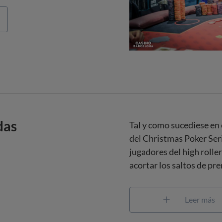
das
Tal y como sucediese en 
del Christmas Poker Seri
jugadores del high rolle
acortar los saltos de pr
Leer más