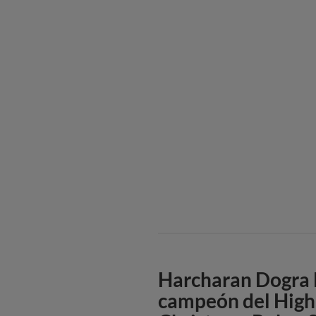
Harcharan Dogra
campeón del High 