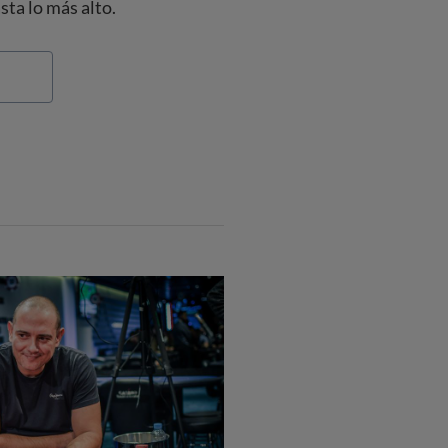
sta lo más alto.