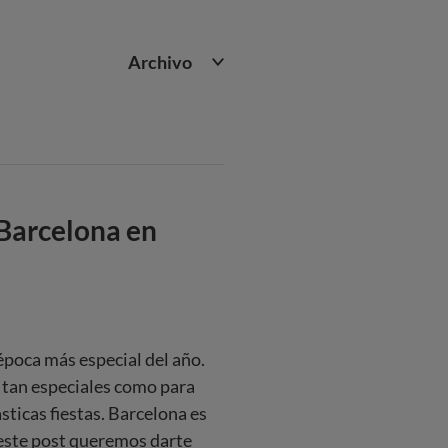
Archivo
Barcelona en
 época más especial del año.
z tan especiales como para
sticas fiestas. Barcelona es
 este post queremos darte