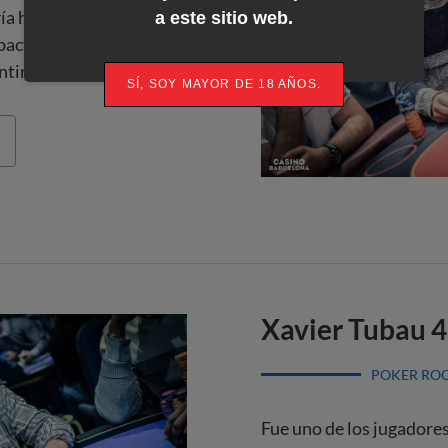
ía hacerse con el premio
a este sitio web.
pacto, Mario Curado se
entino Pedro Cairat.
SÍ, SOY MAYOR DE 18 AÑOS.
Xavier Tubau 4
POKER RO
Fue uno de los jugadore