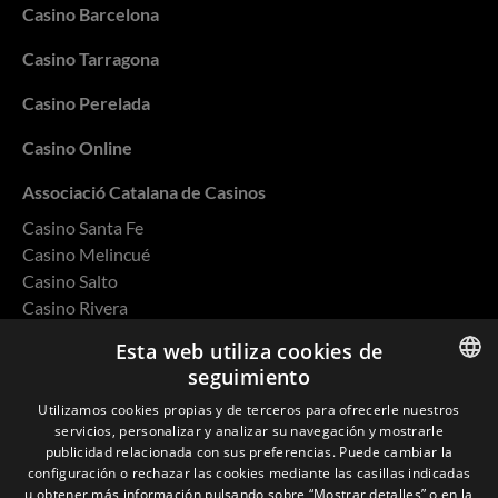
Casino Barcelona
Casino Tarragona
Casino Perelada
Casino Online
Associació Catalana de Casinos
Casino Santa Fe
Casino Melincué
Casino Salto
Casino Rivera
Casino Ovalle
Esta web utiliza cookies de
seguimiento
ENGLISH
Utilizamos cookies propias y de terceros para ofrecerle nuestros
servicios, personalizar y analizar su navegación y mostrarle
SPANISH
Política de privacidad
publicidad relacionada con sus preferencias. Puede cambiar la
configuración o rechazar las cookies mediante las casillas indicadas
CATALAN
Cookies
u obtener más información pulsando sobre “Mostrar detalles” o en la