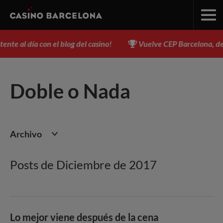
l día con el blog del casino!
Vuelve CEP Barcelona, del 3 al 
Doble o Nada
Archivo
Posts de Diciembre de 2017
Lo mejor viene después de la cena