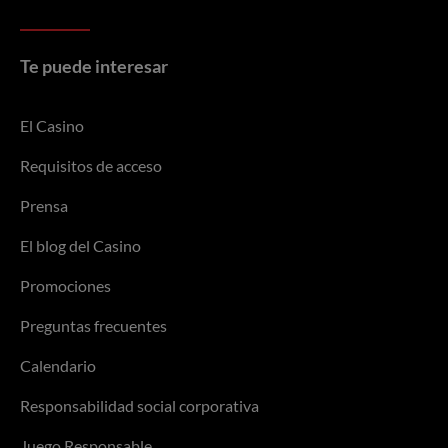
Te puede interesar
El Casino
Requisitos de acceso
Prensa
El blog del Casino
Promociones
Preguntas frecuentes
Calendario
Responsabilidad social corporativa
Juego Responsable