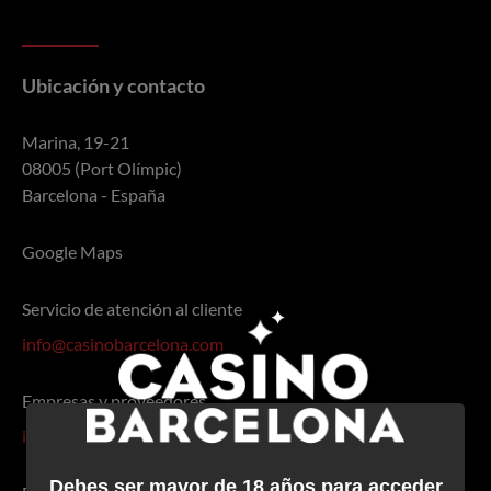
Ubicación y contacto
Marina, 19-21
08005 (Port Olímpic)
Barcelona - España
Google Maps
Servicio de atención al cliente
info@casinobarcelona.com
Empresas y proveedores
info@casinobarcelona.com
Debes ser mayor de 18 años para acceder