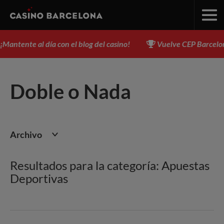
ntente al día con el blog del casino!
Vuelve CEP Barcelona, d
Doble o Nada
Archivo
Resultados para la categoría: Apuestas
Deportivas