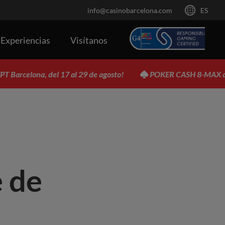
info@casinobarcelona.com
ES
Experiencias
Visítanos
rcelona, del 17 al 29 de agosto!
POKER CASH 8-MAX desde 1
e de