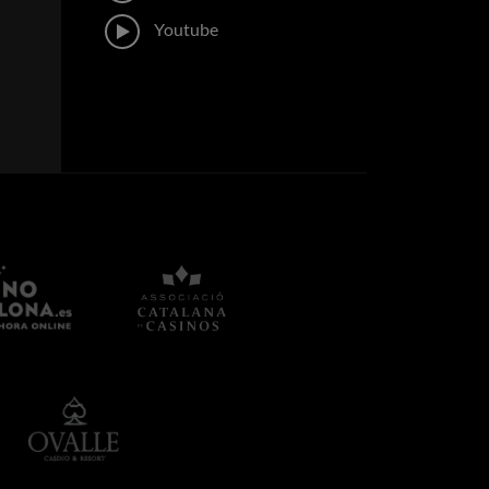
Youtube