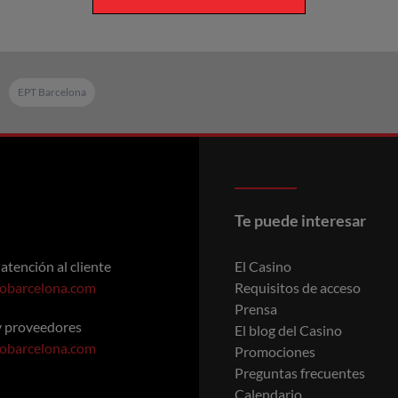
EPT Barcelona
Te puede interesar
 atención al cliente
El Casino
nobarcelona.com
Requisitos de acceso
Prensa
y proveedores
El blog del Casino
nobarcelona.com
Promociones
Preguntas frecuentes
Calendario