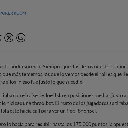
POKER ROOM
Facebook
X
e-Mail
sto podía suceder. Siempre que dos de los nuestros coinci
 que más tememos los que lo vemos desde el rail es que ll
e ellos. Y eso fue justo lo que sucedió.
iciaba con el raise de Joel Isla en posiciones medias justo 
le hiciese una three-bet. El resto de los jugadores se tirab
 Isla este hacía call para ver un flop [8h6h5c].
ero lo hacía para resubir hasta los 175.000 puntos la apues