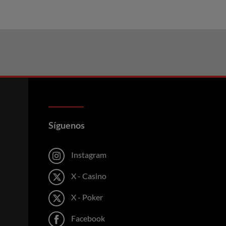
Síguenos
Instagram
X - Casino
X - Poker
Facebook