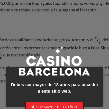
5.000 puntos de Rodríguez. Cuando la mano volvía al galle
niendo en riesgo su torneo, e Isla pagaba al instante.
ón de casualidades podía dar un giro a la mano, y el
del
oción entre los presentes (menos gracia le hizo a Isla). Sin
que no cambió nada.
 tenía que coger el camino del rail, una vez más cerca de lo
Isla sueña ahora con repetir las gestas conseguidas en los 
z en un torneo del prestigio del European Poker Tour.
Debes ser mayor de 18 años para acceder
a este sitio web.
SÍ, SOY MAYOR DE 18 AÑOS.