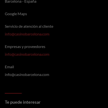
Barcelona - España
Google Maps
Servicio de atención al cliente
info@casinobarcelona.com
Empresas y proveedores
info@casinobarcelona.com
Email
info@casinobarcelona.com
Te puede interesar