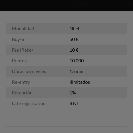
Modalidad
NLH
Buy-in
50 €
Fee (Rake)
10 €
Puntos
10.000
Duración niveles
15 min
Re-entry
Ilimitados
Retención
1%
Late registration
8 lvl