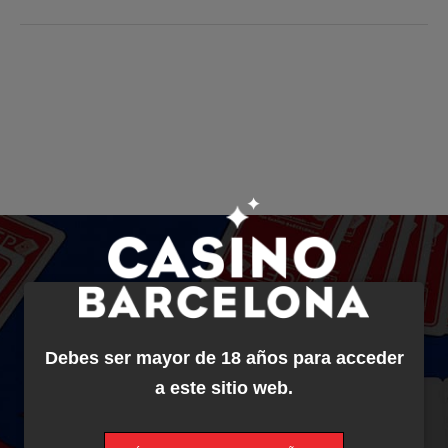
Debes ser mayor de 18 años para acceder
a este sitio web.