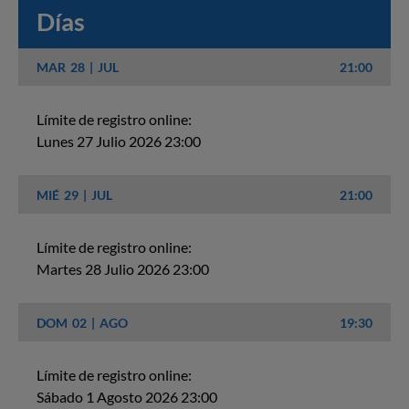
Días
MAR
28
JUL
21:00
Límite de registro online:
Lunes 27 Julio 2026 23:00
MIÉ
29
JUL
21:00
Límite de registro online:
Martes 28 Julio 2026 23:00
DOM
02
AGO
19:30
Límite de registro online:
Sábado 1 Agosto 2026 23:00